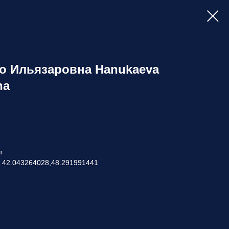
о Ильязаровна Hanukaeva
na
т
: 42.043264028,48.291991441