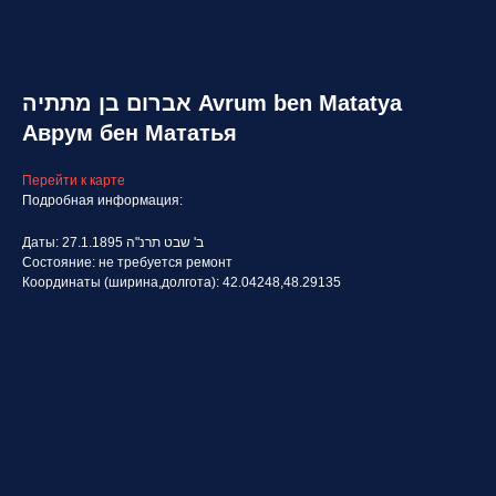
אברום בן מתתיה Avrum ben Matatya
Аврум бен Мататья
Перейти к карте
Подробная информация:
Даты: 27.1.1895 ב' שבט תרנ"ה
Состояние: не требуется ремонт
Координаты (ширина,долгота): 42.04248,48.29135