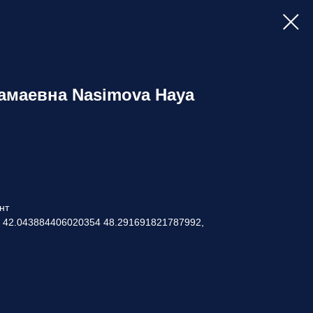
амаевна Nasimova Haya
нт
: 42.043884406020354 48.291691821787992,