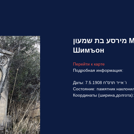
מירסע בת שמעון Mirrza bat Shmon Мирца бат
Шимъон
Перейти к карте
Подробная информация:
Даты: 7.5.1908 ו' אייר תרס"ח
Состояние: памятник наклони
Координаты (ширина,долгота):