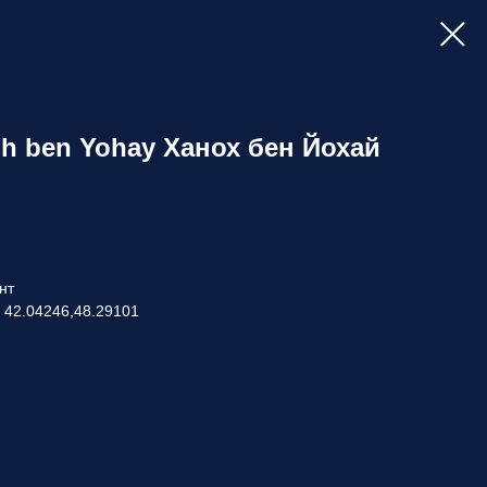
חנוך ב Hanoh ben Yohay Ханох бен Йохай
нт
 42.04246,48.29101