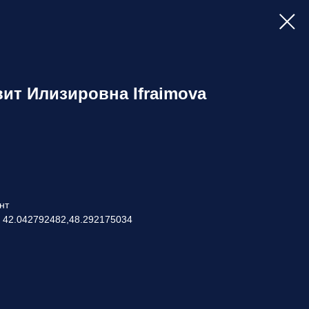
т Илизировна Ifraimova
нт
: 42.042792482,48.292175034