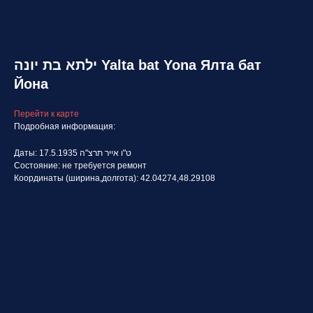
ילתא בת יונה Yalta bat Yona Ялта бат
Йона
Перейти к карте
Подробная информация:
Даты: 17.5.1935 ט"ו אייר תרצ"ה
Состояние: не требуется ремонт
Координаты (ширина,долгота): 42.04274,48.29108