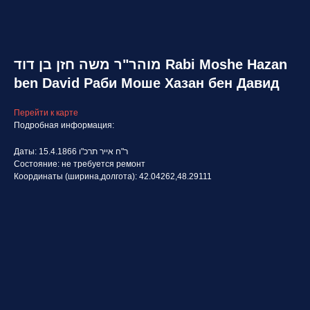
מוהר"ר משה חזן בן דוד Rabi Moshe Hazan
ben David Раби Моше Хазан бен Давид
Перейти к карте
Подробная информация:
Даты: 15.4.1866 ר"ח אייר תרכ"ו
Состояние: не требуется ремонт
Координаты (ширина,долгота): 42.04262,48.29111