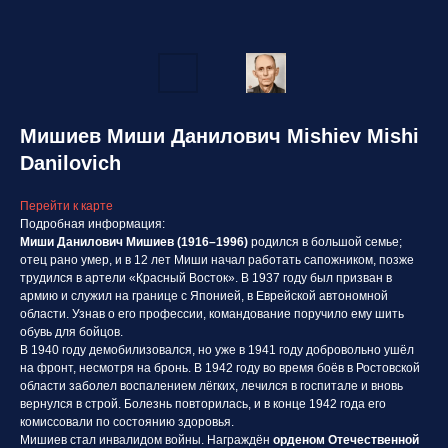
Мишиев Миши Данилович Mishiev Mishi
Danilovich
Перейти к карте
Подробная информация:
Миши Данилович Мишиев (1916–1996)
родился в большой семье;
отец рано умер, и в 12 лет Миши начал работать сапожником, позже
трудился в артели «Красный Восток». В 1937 году был призван в
армию и служил на границе с Японией, в Еврейской автономной
области. Узнав о его профессии, командование поручило ему шить
обувь для бойцов.
В 1940 году демобилизовался, но уже в 1941 году добровольно ушёл
на фронт, несмотря на бронь. В 1942 году во время боёв в Ростовской
области заболел воспалением лёгких, лечился в госпитале и вновь
вернулся в строй. Болезнь повторилась, и в конце 1942 года его
комиссовали по состоянию здоровья.
Мишиев стал инвалидом войны. Награждён
орденом Отечественной