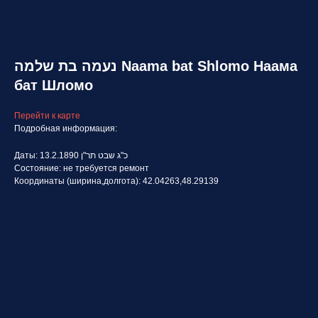
נעמה בת שלמה Naama bat Shlomo Наама
бат Шломо
Перейти к карте
Подробная информация:
Даты: 13.2.1890 כ"ג שבט תר"ן
Состояние: не требуется ремонт
Координаты (ширина,долгота): 42.04263,48.29139