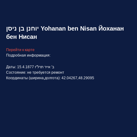
יוחנן בן ניסן Yohanan ben Nisan Йоханан
бен Нисан
Перейти к карте
Подробная информация:
Даты: 15.4.1877 ב' אייר תרל"ז
Состояние: не требуется ремонт
Координаты (ширина,долгота): 42.04267,48.29095