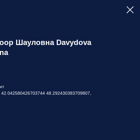
оор Шауловна Davydova
vna
нт
: 42.042580426703744 48.292430383709807,