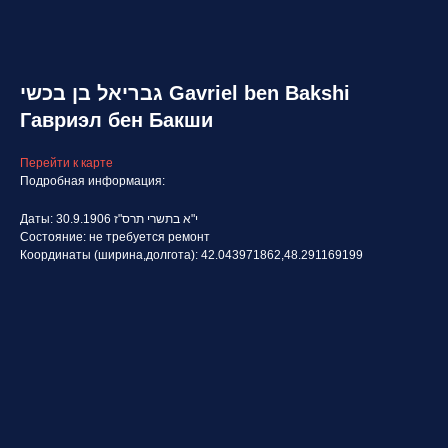
גבריאל בן בכשי Gavriel ben Bakshi
Гавриэл бен Бакши
Перейти к карте
Подробная информация:
Даты: י"א בתשרי תרס"ז 30.9.1906
Состояние: не требуется ремонт
Координаты (ширина,долгота): 42.043971862,48.291169199