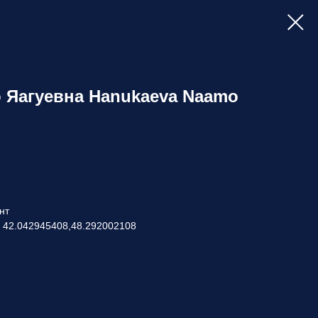
 Яагуевна Hanukaeva Naamo
нт
: 42.042945408,48.292002108